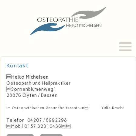
Home
Kontakt
Vita
Heiko Michelsen
Praxis
Osteopath und Heilpraktiker
Sonnenblumenweg1
Behandlung
28876 Oyten / Bassen
Osteopathie
im Osteopathischen Gesundheitszentrum Yulia Kracht
Kinderosteopathie
Telefon 04207 / 6992298
Mobil 0157 32310436